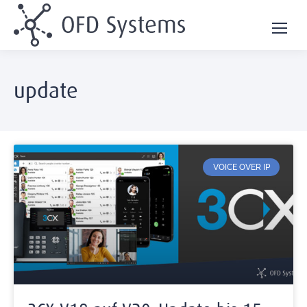
update
VOICE OVER IP