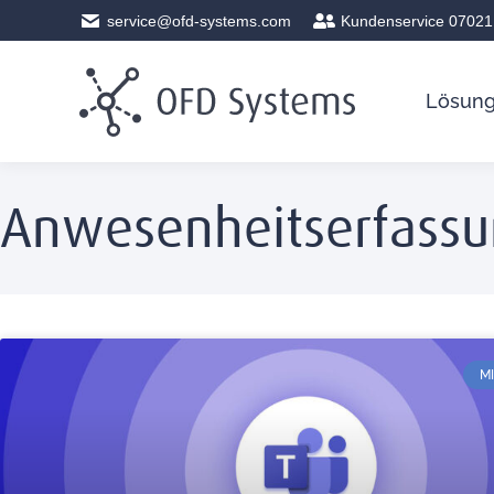
service@ofd-systems.com
Kundenservice 07021
Lösun
Anwesenheitserfass
M