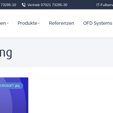
 73285-10
Vertrieb 07021 73285-30
IT-Fullser
gen
Produkte
Referenzen
OFD Systems
ung
ICROSOFT 365