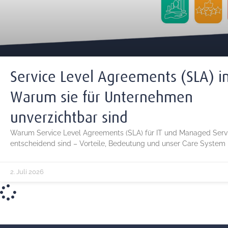
Service Level Agreements (SLA) in
Warum sie für Unternehmen
unverzichtbar sind
Warum Service Level Agreements (SLA) für IT und Managed Serv
entscheidend sind – Vorteile, Bedeutung und unser Care System 
2. Juli 2026