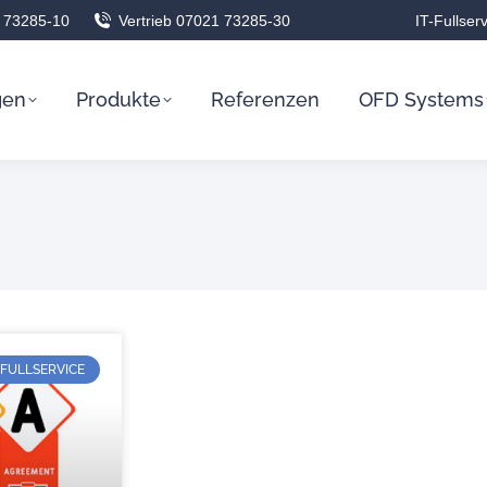
 73285-10
Vertrieb 07021 73285-30
IT-Fullser
gen
Produkte
Referenzen
OFD Systems
-FULLSERVICE