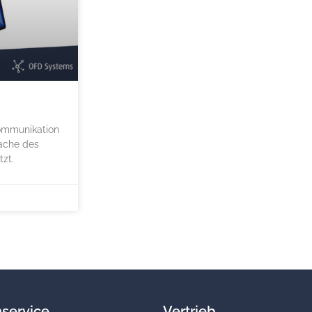
Kommunikation
ache des
zt.
service
Vertrieb