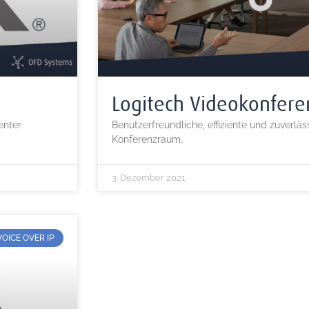
Logitech Videokonfer
enter
Benutzerfreundliche, effiziente und zuverlä
Konferenzraum.
3. Dezember 2021
VOICE OVER IP