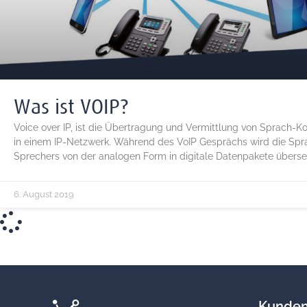
Was ist VOIP?
Voice over IP, ist die Übertragung und Vermittlung von Sprach-
in einem IP-Netzwerk. Während des VoIP Gesprächs wird die Spr
Sprechers von der analogen Form in digitale Datenpakete überset
6. August 2019
Kunden