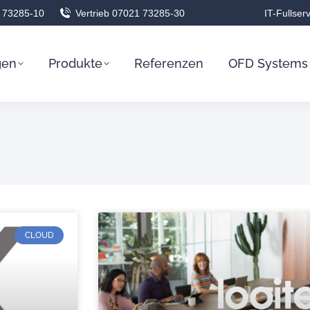
 73285-10
Vertrieb 07021 73285-30
IT-Fullser
gen
Produkte
Referenzen
OFD Systems
CLOUD