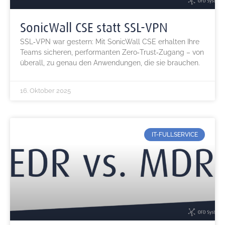
SonicWall CSE statt SSL‑VPN
SSL‑VPN war gestern: Mit SonicWall CSE erhalten Ihre
Teams sicheren, performanten Zero‑Trust‑Zugang – von
überall, zu genau den Anwendungen, die sie brauchen.
16. Oktober 2025
IT-FULLSERVICE