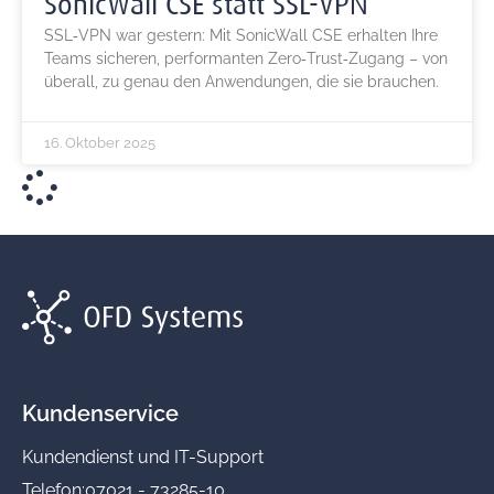
SonicWall CSE statt SSL‑VPN
SSL‑VPN war gestern: Mit SonicWall CSE erhalten Ihre
Teams sicheren, performanten Zero‑Trust‑Zugang – von
überall, zu genau den Anwendungen, die sie brauchen.
16. Oktober 2025
Kundenservice
Kundendienst und IT-Support
Telefon:
07021 - 73285-10