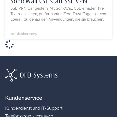
SonicWall CSE statt SSL‑VPN
SSL‑VPN war gestern: Mit SonicWall CSE erhalten Ihre
Teams sicheren, performanten Zero‑Trust‑Zugang – von
überall, zu genau den Anwendungen, die sie brauchen.
16. Oktober 2025
Kundenservice
Kundendienst und IT-Support
Telefon:
07021 - 73285-10