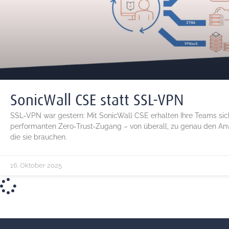
SonicWall CSE statt SSL‑VPN
SSL‑VPN war gestern: Mit SonicWall CSE erhalten Ihre Teams sic
performanten Zero‑Trust‑Zugang – von überall, zu genau den A
die sie brauchen.
16. Oktober 2025