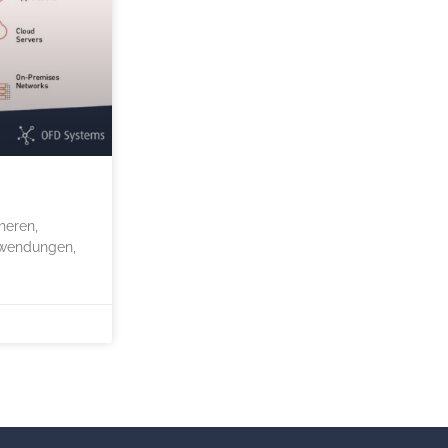
heren,
nwendungen,