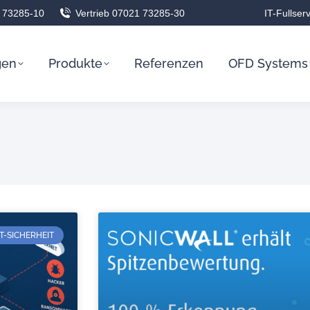
 73285-10
Vertrieb 07021 73285-30
IT-Fullser
gen
Produkte
Referenzen
OFD Systems
IT-SICHERHEIT