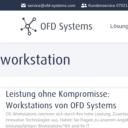
service@ofd-systems.com
Kundenservice 07021
Lösun
workstation
Leistung ohne Kompromisse:
Workstations von OFD Systems
OS Workstations zeichnen sich durch Ihre hohe Leistung, Zuverläs
innovative Technologien aus. Haben Sie Fragen zu unserem Ange
leistungsfähigen Workstations?Wir sind Ihr IT