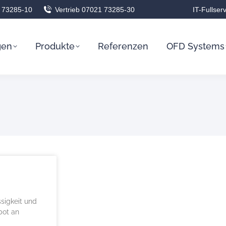
 73285-10
Vertrieb 07021 73285-30
IT-Fullser
gen
Produkte
Referenzen
OFD Systems
sigkeit und
bot an