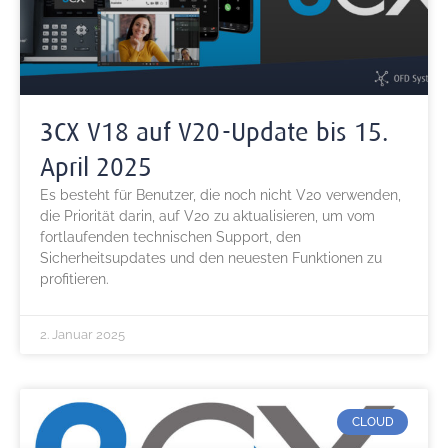
3CX V18 auf V20-Update bis 15.
April 2025
Es besteht für Benutzer, die noch nicht V20 verwenden,
die Priorität darin, auf V20 zu aktualisieren, um vom
fortlaufenden technischen Support, den
Sicherheitsupdates und den neuesten Funktionen zu
profitieren.
2. Januar 2025
CLOUD