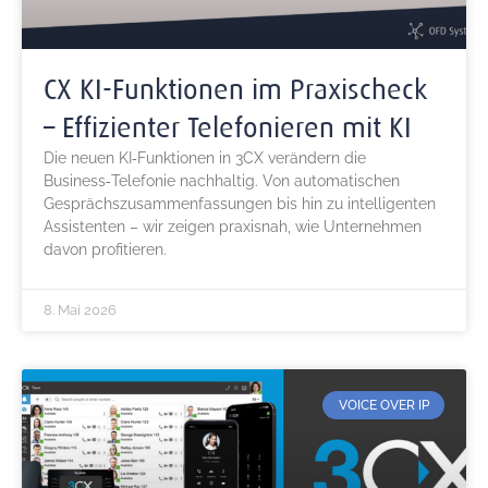
CX KI‑Funktionen im Praxischeck
– Effizienter Telefonieren mit KI
Die neuen KI‑Funktionen in 3CX verändern die
Business‑Telefonie nachhaltig. Von automatischen
Gesprächszusammenfassungen bis hin zu intelligenten
Assistenten – wir zeigen praxisnah, wie Unternehmen
davon profitieren.
8. Mai 2026
VOICE OVER IP